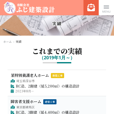
有限会社ふじ建築設計 | マン
Menu
実績
ション、総合病院、福祉施設
ホーム
»
実績
これまでの実績
などの構造設計
（2019年1月～）
某特別養護老人ホーム
新築工事
埼玉県深谷市
RC造、2階建（延5,200㎡）の構造設計
2023年8月－
障害者支援ホーム
建替工事
東京都練馬区
RC造、3階建（延4,400㎡）の構造設計