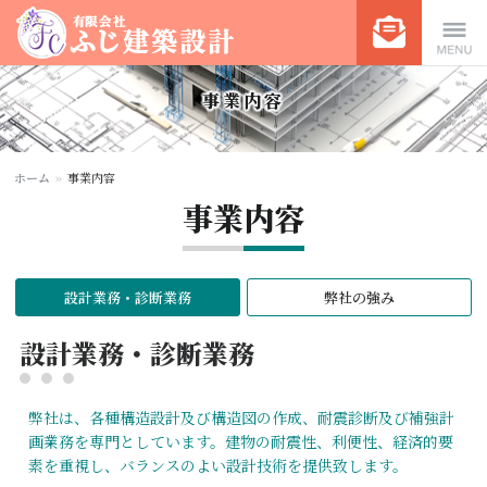
有限会社ふじ建築設計 | マン
Menu
事業内容
ション、総合病院、福祉施設
ホーム
»
事業内容
事業内容
などの構造設計
設計業務・診断業務
弊社の強み
設計業務・診断業務
弊社は、各種構造設計及び構造図の作成、耐震診断及び補強計
画業務を専⾨としています。建物の耐震性、利便性、経済的要
素を重視し、バランスのよい設計技術を提供致します。